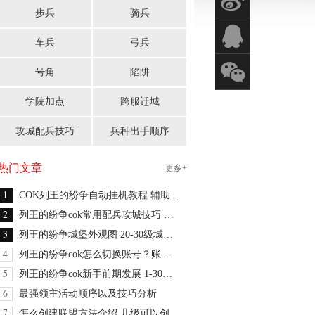
s
步兵
骑兵
q
车兵
弓兵
x
号角
陷阱
学院加点
跨服迁城
攻城配兵技巧
兵种出手顺序
热门文章
更多+
1
COK列王的纷争自动挂机教程 辅助工具下载
2
列王的纷争cok常用配兵攻城技巧 合理分析侦查战报
3
列王的纷争城堡外观图 20-30级城堡外观大放送
4
列王的纷争cok怎么切换账号？账号切换方法教程
5
列王的纷争cok新手前期发展 1-30级城堡发展推荐
6
最强领主活动顺序以及技巧分析
7
怎么创建联盟方法介绍 几级可以创建联盟