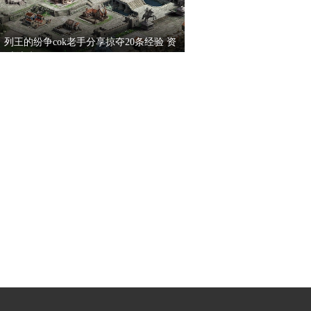
列王的纷争cok老手分享掠夺20条经验 资
源滚滚来