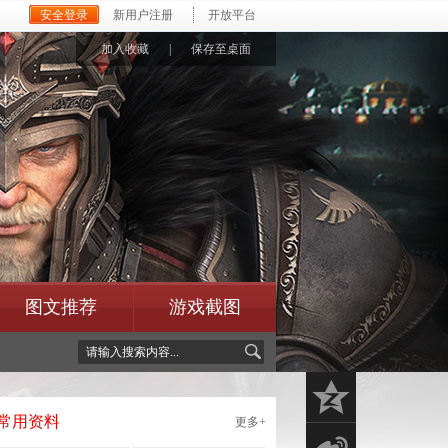
安全登录
新用户注册
开放平台
加入收藏
|
保存至桌面
图文推荐
游戏截图
z
常用资料
更多+