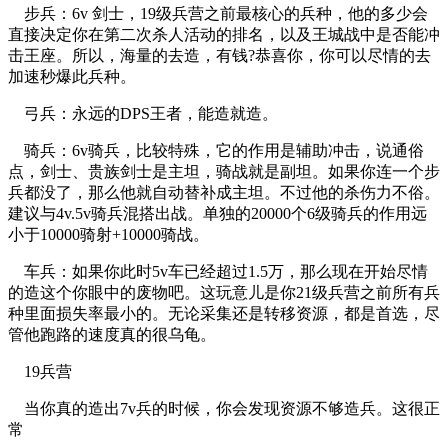
步兵：6v 剑士，19级兵营之前最核心的兵种，他的多少会
直接决定你在第二次杀人活动的排名，以及王城战中是否能冲
击王座。所以，海量的去造，有钱?恭喜你，你可以尽情的去
加速秒爆此兵种。
弓兵：永远的DPS王者，能造就造。
骑兵：6v骑兵，比较特殊，它的作用是辅助冲击，说通俗
点，剑士、贵族剑士是主坦，骑战就是副坦。如果你连一个步
兵都没了，那么他就自动替补成主坦。不过他的杀伤力不俗。
建议与4v.5v骑兵混搭出战。单独的20000个6级骑兵的作用远
小于10000骑射+10000骑战。
车兵：如果你此时5v车已经超过1.5万，那么现在开始尽情
的造这个你眼中的废物吧。这玩意儿是你21级兵营之前所有兵
种里面损失率最小的。无论采集还是转移资源，都是首选，尽
管他跑路的速度真的很乌龟。
19兵营
当你真的造出7v兵的时候，你会发现资源不够造兵。这很正
常