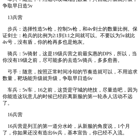
争取早日造5v
13兵营
步兵：选择性造5v枪，控制5v枪，和4v剑士的数量比例。保
证剑士：枪兵的比例为2:1到3:1之间就可以。不要以为5v就比
4v号，没有盾，你的枪再多也是炮灰。
骑兵：5v骑射，这是19级兵营之前最实惠的DPS，所以，当
你没有19级之前，尽可能多的去造5v骑兵，多多愈善。
弓手：随意，按照正常时间冷却的节奏造就可以，不用追求
数量，靶场能升级就升级，争取早日造6v
车兵：5v车，16之前，这货是守城的绝技，尽量造吧，因为
你能造这玩意儿的时候已经距离新服的第一轮杀人活动不远
了。
16兵营
16兵营是列王的第一道分水岭，从新服的角度说，1个月
了，你如果还没有造出6v兵，基本宣告，你已经不入流。